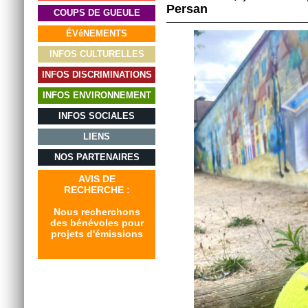
Persan
COUPS DE GUEULE
ÉVéNEMENTS
INFOS CULTURELLES
INFOS DISCRIMINATIONS
INFOS ENVIRONNEMENT
INFOS SOCIALES
LIENS
NOS PARTENAIRES
AVIS DE
RECHERCHE :
Nous recherchons
des bénévoles pour
projets d'émissions