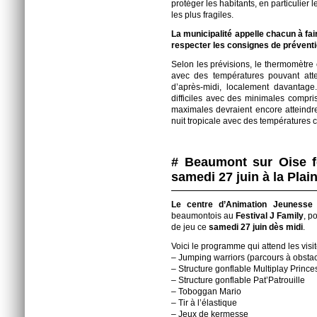
protéger les habitants, en particulier 
les plus fragiles.
La municipalité appelle chacun à fai
respecter les consignes de préventi
Selon les prévisions, le thermomètre
avec des températures pouvant att
d’après-midi, localement davantage.
difficiles avec des minimales compr
maximales devraient encore atteindr
nuit tropicale avec des températures
# Beaumont sur Oise fê
samedi 27 juin à la Plai
Le centre d’Animation Jeuness
beaumontois au
Festival J Family
, p
de jeu ce
samedi 27 juin dès midi
.
Voici le programme qui attend les visi
– Jumping warriors (parcours à obstac
– Structure gonflable Multiplay Prince
– Structure gonflable Pat’Patrouille
– Toboggan Mario
– Tir à l’élastique
– Jeux de kermesse