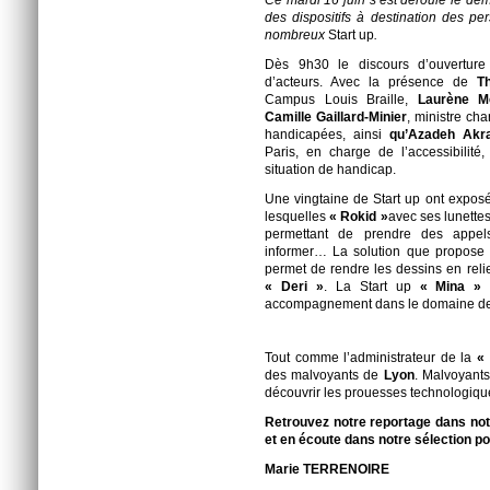
Ce mardi 16 juin s’est déroulé le dem
des dispositifs à destination des p
nombreux
Start up
.
Dès 9h30 le discours d’ouverture
d’acteurs. Avec la présence de
T
Campus Louis Braille,
Laurène M
Camille Gaillard-Minier
, ministre ch
handicapées, ainsi
qu’Azadeh Akr
Paris, en charge de l’accessibilité
situation de handicap.
Une vingtaine de Start up ont expos
lesquelles
« Rokid »
avec ses lunettes
permettant de prendre des appels
informer… La solution que propose
permet de rendre les dessins en relief
« Deri »
. La Start up
« Mina »
p
accompagnement dans le domaine de l
Tout comme l’administrateur de la
«
des malvoyants de
Lyon
. Malvoyants
découvrir les prouesses technologiqu
Retrouvez notre reportage dans notr
et en écoute dans notre sélection po
Marie TERRENOIRE