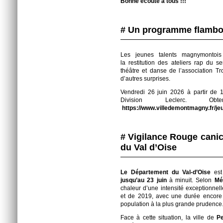
Bonne écoute à tous !!!
# Un programme flamb
Les jeunes talents magnymontois
la restitution des ateliers rap du s
théâtre et danse de l’association Tr
d’autres surprises.
Vendredi 26 juin 2026 à partir de 1
Division Leclerc. Obte
https://www.villedemontmagny.fr/jeu
# Vigilance Rouge cani
du Val d’Oise
Le Département du Val-d’Oise
est
jusqu’au 23 juin
à minuit. Selon
Mé
chaleur d’une intensité exceptionne
et de 2019, avec une durée encore i
population à la plus grande prudence
Face à cette situation, la ville de
P