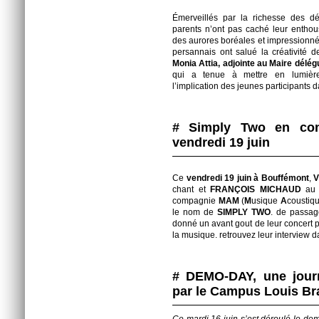
Émerveillés par la richesse des déc
parents n’ont pas caché leur enthous
des aurores boréales et impressionné
persannais ont salué la créativité 
Monia Attia, adjointe au Maire délégu
qui a tenue à mettre en lumière
l’implication des jeunes participants d
# Simply Two en con
vendredi 19 juin
Ce
vendredi 19 juin à Bouffémont
,
V
chant et
FRANÇOIS MICHAUD
au v
compagnie
MAM
(
M
usique
A
coustiq
le nom de
SIMPLY TWO
. de passage
donné un avant gout de leur concert po
la musique. retrouvez leur interview d
# DEMO-DAY, une journ
par le Campus Louis Bra