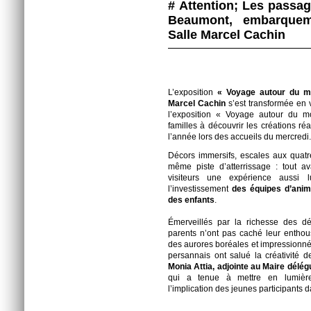
# Attention; Les passa
Beaumont, embarquem
Salle Marcel Cachin
L’exposition
« Voyage autour du 
Marcel Cachin
s’est transformée en v
l’exposition « Voyage autour du mo
familles à découvrir les créations ré
l’année lors des accueils du mercredi.
Décors immersifs, escales aux quatre
même piste d’atterrissage : tout av
visiteurs une expérience aussi 
l’investissement
des équipes d’anim
des enfants
.
Émerveillés par la richesse des déc
parents n’ont pas caché leur enthous
des aurores boréales et impressionné
persannais ont salué la créativité 
Monia Attia, adjointe au Maire délégu
qui a tenue à mettre en lumière
l’implication des jeunes participants d