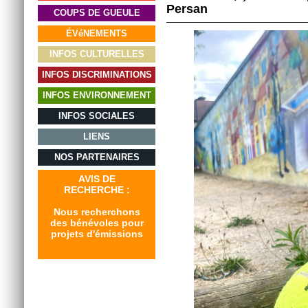
Persan
COUPS DE GUEULE
ÉVéNEMENTS
INFOS CULTURELLES
INFOS DISCRIMINATIONS
INFOS ENVIRONNEMENT
INFOS SOCIALES
LIENS
NOS PARTENAIRES
AVIS DE
RECHERCHE :
Nous recherchons
des bénévoles pour
projets d'émissions