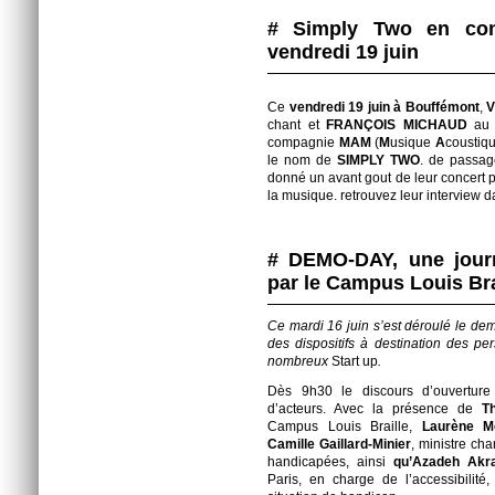
# Simply Two en con
vendredi 19 juin
Ce
vendredi 19 juin à Bouffémont
,
V
chant et
FRANÇOIS MICHAUD
au v
compagnie
MAM
(
M
usique
A
coustiq
le nom de
SIMPLY TWO
. de passage
donné un avant gout de leur concert po
la musique. retrouvez leur interview d
# DEMO-DAY, une journ
par le Campus Louis Bra
Ce mardi 16 juin s’est déroulé le dem
des dispositifs à destination des p
nombreux
Start up
.
Dès 9h30 le discours d’ouverture
d’acteurs. Avec la présence de
T
Campus Louis Braille,
Laurène M
Camille Gaillard-Minier
, ministre ch
handicapées, ainsi
qu’Azadeh Akr
Paris, en charge de l’accessibilité