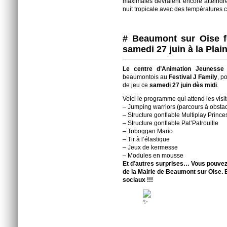
maximales devraient encore atteindr
nuit tropicale avec des températures
# Beaumont sur Oise fê
samedi 27 juin à la Plai
Le centre d’Animation Jeuness
beaumontois au
Festival J Family
, p
de jeu ce
samedi 27 juin dès midi
.
Voici le programme qui attend les visi
– Jumping warriors (parcours à obstac
– Structure gonflable Multiplay Prince
– Structure gonflable Pat’Patrouille
– Toboggan Mario
– Tir à l’élastique
– Jeux de kermesse
– Modules en mousse
Et d’autres surprises… Vous pouvez o
de la Mairie de Beaumont sur Oise. E
sociaux !!!