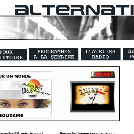
ternative FM, près de vous !
#
Persan fait bouger ses quartiers !
»