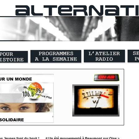
s Jeunes font du bruit !
#
Un été mouvementé à Beaumont sur Oise
»