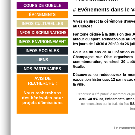
COUPS DE GUEULE
# Evénements dans le Va
ÉVéNEMENTS
Vivez en direct la cérémonie d’ouv
INFOS CULTURELLES
au Club24 !
INFOS DISCRIMINATIONS
Fan zone dédiée à la diffusion des J
autour du sport. Rendez-vous au P
INFOS ENVIRONNEMENT
les jours de 14h30 à 20h30 du 26 juil
INFOS SOCIALES
Pour les 80 ans de la Libération du
Champagne sur Oise organisera 
LIENS
commémoration, vendredi 30 août
Gaulle.
NOS PARTENAIRES
Découvrez ou redécouvrez le mome
AVIS DE
exposition historique: 12 panneaux
RECHERCHE :
la ville.
Nous recherchons
Cet article a été publié le mercredi 24 ju
des bénévoles pour
Actu Val d'Oise
,
Événements
,
Infos
projets d'émissions
commentaires par le biais du flux
RSS
fer
Le commentai