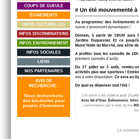
COUPS DE GUEULE
# Un été mouvementé à
ÉVéNEMENTS
Au programme: des événements mu
INFOS CULTURELLES
suivre s’annoncent dynamiques !
INFOS DISCRIMINATIONS
Demain, à partir de 19h30 aura
Jardins Duquesnel. Et ce jusqu’à
INFOS ENVIRONNEMENT
Music’Halle du Marché, une série de 
INFOS SOCIALES
A profiter tous les samedis de 10h 
premiers samedis d’août).
LIENS
Du 27 juillet au 3 août, rendez-
NOS PARTENAIRES
activités plus que sportives ! Entrée
mis à votre disposition.
Ce sera au Gy
AVIS DE
RECHERCHE :
De quoi se dépenser tout l’été !
Nous recherchons
Cet article a été publié le jeudi 18 jui
des bénévoles pour
Actu Val d'Oise
,
Événements
,
Infos
projets d'émissions
commentaires par le biais du flux
RSS
fer
Le commentai