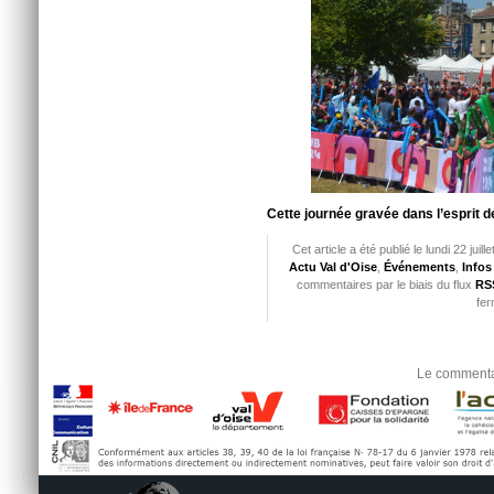
Cette journée gravée dans l’esprit d
Cet article a été publié le lundi 22 jui
Actu Val d'Oise
,
Événements
,
Infos
commentaires par le biais du flux
RSS
fer
Le commentai