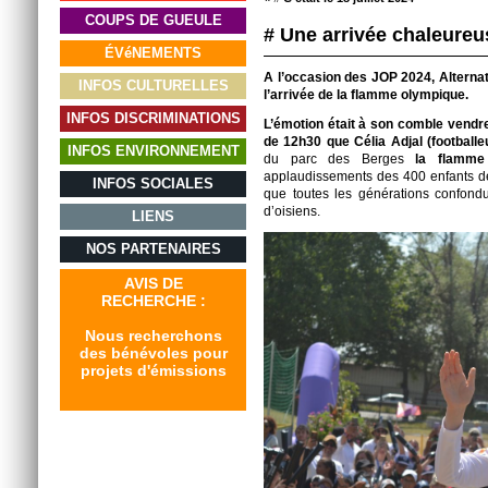
COUPS DE GUEULE
# Une arrivée chaleureu
ÉVéNEMENTS
A l’occasion des JOP 2024, Alternat
INFOS CULTURELLES
l’arrivée de la flamme olympique.
INFOS DISCRIMINATIONS
L’émotion était à son comble vendred
de 12h30 que Célia Adjal
(football
INFOS ENVIRONNEMENT
du parc des Berges
la flamme
applaudissements des 400 enfants des
INFOS SOCIALES
que toutes les générations confondu
d’oisiens.
LIENS
NOS PARTENAIRES
AVIS DE
RECHERCHE :
Nous recherchons
des bénévoles pour
projets d'émissions