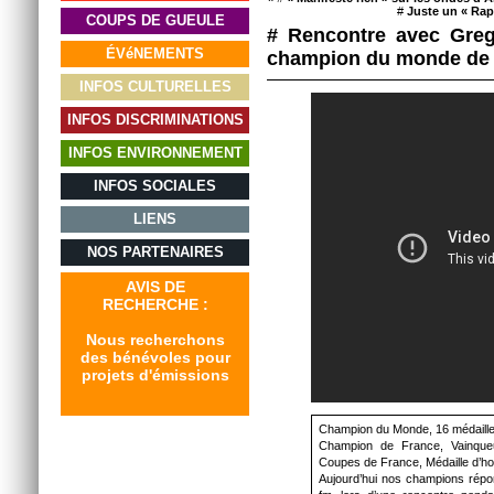
#
Juste un « Rapp
COUPS DE GUEULE
# Rencontre avec Greg
ÉVéNEMENTS
champion du monde de s
INFOS CULTURELLES
INFOS DISCRIMINATIONS
INFOS ENVIRONNEMENT
INFOS SOCIALES
LIENS
NOS PARTENAIRES
AVIS DE
RECHERCHE :
Nous recherchons
des bénévoles pour
projets d'émissions
Champion du Monde, 16 médaille
Champion de France, Vainqu
Coupes de France, Médaille d’ho
Aujourd’hui nos champions répon