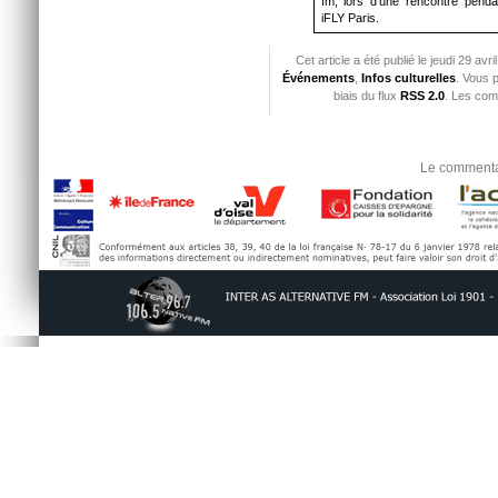
fm, lors d’une rencontre pend
iFLY Paris.
Cet article a été publié le jeudi 29 av
Événements
,
Infos culturelles
. Vous 
biais du flux
RSS 2.0
. Les com
Le commentai