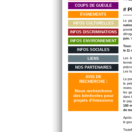
COUPS DE GUEULE
# P
ÉVéNEMENTS
Le pl
INFOS CULTURELLES
natio
premi
INFOS DISCRIMINATIONS
dérog
juin.
V
INFOS ENVIRONNEMENT
Tous 
INFOS SOCIALES
le 11 
LIENS
Les b
fermés
NOS PARTENAIRES
polyva
Les fu
AVIS DE
Le por
RECHERCHE :
la pe
moins
Nous recherchons
les g
des bénévoles pour
dans 
projets d'émissions
le pay
100 m
de ma
Après 
le go
Toutef