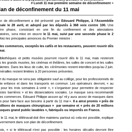
#
Lundi 11 mai première semaine de déconfinement
»
lan de déconfinement du 11 mai
an de déconfinement a été présenté par
Edouard Philippe, à l’Assemblée
nale le 28 avril, et adopté par les députés à 368 voix contre 100.
Une
ère phase, consistant en une fin du confinement et des attestations
atoires, sera mise en œuvre
le 11 mai, suivi par une seconde phase le 2
oici les principales annonces du Premier ministre :
les commerces, exceptés les cafés et les restaurants, peuvent rouvrir dès
mai.
ibliothèques et petits musées pourront rouvrir dès le 11 mai, mais resteront
 les grands musées, les cinémas et théâtres, les salles de concert et les salles
lentes. Dans les lieux de culte, les cérémonies restent interdites jusqu’au 2 juin.
nérailles restent limitées à 20 personnes présentes.
t du masque ne sera pas obligatoire sauf au collège, pour les professionnels de
tite enfance et dans les transports en commun. Les opérateurs devront, « au
 pour les trois semaines à venir », « s’organiser pour permettre de respecter
estes barrières » et les distanciations sociales. Le masque sera recommandé
les commerces. Edouard Philippe assure qu' »il y aura assez de masques dans
s pour faire face aux besoins à partir du 11 mai ».
Il a ainsi promis « près de
illions de masques chirurgicaux » par semaine et « près de 20 millions
sques grand public lavables », fabriqués ou importés en France.
le 11 mai, le télétravail doit être maintenu partout où cela est possible, explique
uvernement dans son plan de déconfinement.
ois, « si le télétravail n’est pas possible : les horaires décalés devront être