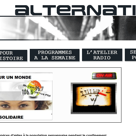
rvices d’aides à la population persannaise pendant le confinement