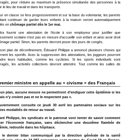
ragés, pour réduire au maximum la présence simultanée des personnes à la
ur le lieu de travail et dans les transports.
our en classe se fera progressivement et sur la base du volontariat, les parents
itant continuer de garder leurs enfants à la maison seront automatiquement
lés en
chômage partiel dès le 1er mai.
udra fournir une attestation de l’école à son employeur pour justifier que
lissement scolaire n’est pas en mesure d’accueillir son enfant et ainsi avoir droit
mage partiel. Sinon, les parents devront poser des jours de congés.
son plan de déconfinement, Édouard Philippe a annoncé plusieurs choses qui
nent les sportifs. Avec la suppression des attestations, les joggeurs pourront
ndre leurs habitudes, comme les cyclistes. Si les sports individuels sont
ragés, les activités collectives devront attendre. Tout comme les salles de
remier ministre
en appelle au « civisme » des Français
un plan, aucune mesure ne permettront d’endiguer cette épidémie si les
ais n’y croient pas et ne le respectent pas ».
uvernement consulte ce jeudi 30 avril les partenaires sociaux sur les
ates modalités de retour au travail.
rd Philippe, les syndicats et le patronat vont tenter de savoir comment
cer l’économie
française
, sans déclencher une deuxième flambée de
démie, redoutée dans les hôpitaux.
 le dernier bilan communiqué par la direction générale de la santé