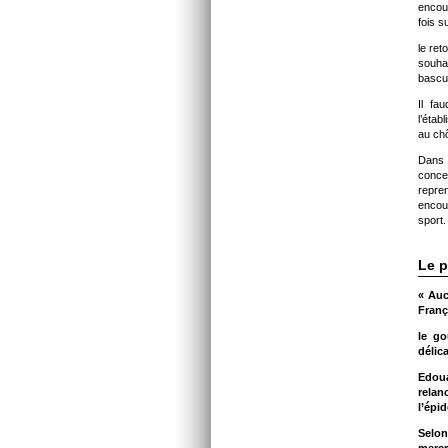
encou
fois s
le ret
souha
bascu
Il fa
l’étab
au chô
Dans 
concer
repre
encou
sport.
Le p
« Auc
Franç
le go
délic
Edoua
relan
l’épi
Selon