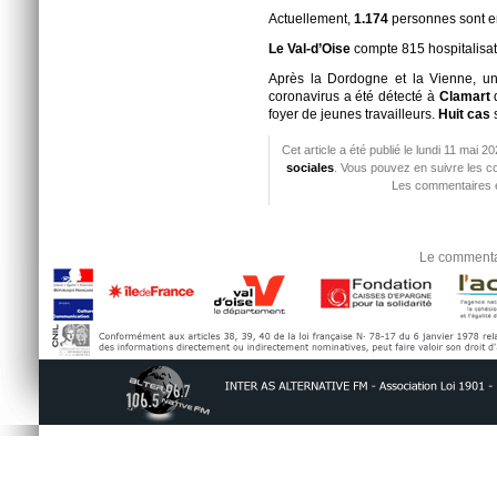
Actuellement,
1.174
personnes sont e
Le Val-d’Oise
compte 815 hospitalisa
Après la Dordogne et la Vienne, u
coronavirus a été détecté à
Clamart
foyer de jeunes travailleurs.
Huit cas
Cet article a été publié le lundi 11 mai 
sociales
. Vous pouvez en suivre les co
Les commentaires e
Le commentai