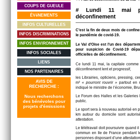
COUPS DE GUEULE
# Lundi 11 mai p
ÉVéNEMENTS
déconfinement
INFOS CULTURELLES
C’est la fin de deux mois de confin
INFOS DISCRIMINATIONS
le pandémie de covid-19.
INFOS ENVIRONNEMENT
Le Val d’Oise est l’un des départ
pour suspicion de Covid-19 dépa
INFOS SOCIALES
officielles de déconfinement.
LIENS
Ce lundi 11 mai, la capitale comme
déconfinement lent et progressif,
NOS PARTENAIRES
les Librairies, opticiens, pressing,
AVIS DE
m²
« pourront rouvrir »
partout en 
RECHERCHE :
indiqué le ministre de l’économie, Br
Le Forum des Halles et les Galeries 
Nous recherchons
public.
des bénévoles pour
projets d'émissions
Le sport sera à nouveau autorisé en p
km autour du domicile sont autorisé
attestation.
Le télétravail doit poursuivre quand il
commun en Ile de France pendant le
personnes disposant d’une attestatio