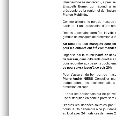
impérieux de se déplacer »,
a précisé
Elisabeth Borne, qui répond à
présidente de la région et de l’insta
France Mobilités.
Comme ailleurs, le port du masque s
partir de 11 ans, sous peine d’une a
Depuis la semaine dernière, la
ville
gratuite de masques de protection à l
Au total 130 000 masques dont 60 
pour les enfants ont été commandés
Organisé par
la municipalité en lien
de Persan
, dans différents quartiers
pour répondre aux besoins quotidien
ce poursuivra jusqu’à ce soir 20h
.
Pour s’assurer du bon port du masq
Pierre-André NIESS
Conseiller mun
budget donne des recommandations e
protection efficace.
Et pour les persannais qui ne peuve
une distribution en porte à porte sera
D’après les données fournies par
poursuit. On dénombre à ce jour
dans
au total avec
24
morts ces dernières 