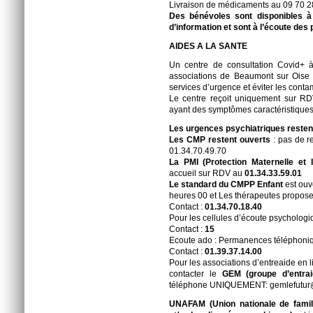
Livraison de médicaments au 09 70 28 
Des bénévoles sont disponibles 
d’information et sont à l’écoute des
AIDES A LA SANTE
Un centre de consultation Covid+ 
associations de Beaumont sur Oise 
services d’urgence et éviter les cont
Le centre reçoit uniquement sur R
ayant des symptômes caractéristiques
Les urgences psychiatriques resten
Les CMP restent ouverts
: pas de r
01.34.70.49.70
La PMI (Protection Maternelle et I
accueil sur RDV au
01.34.33.59.01
Le standard du CMPP Enfant
est ouv
heures 00 et Les thérapeutes proposen
Contact :
01.34.70.18.40
Pour les cellules d’écoute psycholog
Contact :
15
Ecoute ado : Permanences téléphoni
Contact :
01.39.37.14.00
Pour les associations d’entreaide en 
contacter le
GEM (groupe d’entrai
téléphone UNIQUEMENT: gemlefutur@
UNAFAM (Union nationale de fami