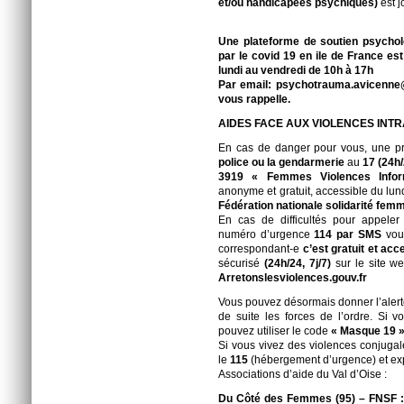
et/ou handicapées psychiques)
est j
Une plateforme de soutien psycholo
par le covid 19 en ile de France es
lundi au vendredi de 10h à 17h
Par email: psychotrauma.avicenne@
vous rappelle.
AIDES FACE AUX VIOLENCES INTR
En cas de danger pour vous, une pr
police ou la gendarmerie
au
17 (24h/
3919 « Femmes Violences Infor
anonyme et gratuit, accessible du lu
Fédération nationale solidarité fem
En cas de difficultés pour appeler 
numéro d’urgence
114 par SMS
vous
correspondant-e
c’est gratuit et acc
sécurisé
(24h/24, 7j/7)
sur le site w
Arretonslesviolences.gouv.fr
Vous pouvez désormais donner l’alert
de suite les forces de l’ordre. Si vo
pouvez utiliser le code
« Masque 19 
Si vous vivez des violences conjugal
le
115
(hébergement d’urgence) et exp
Associations d’aide du Val d’Oise :
Du Côté des Femmes (95) – FNSF : 