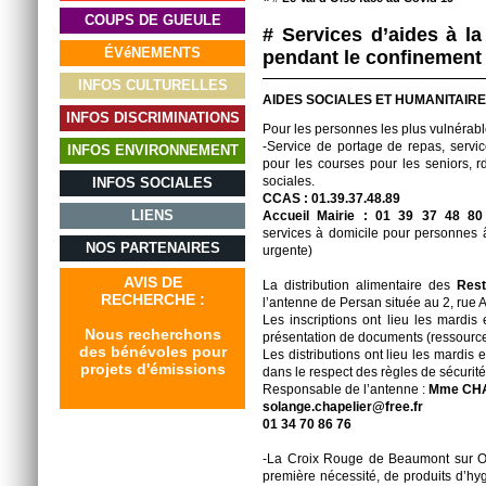
COUPS DE GUEULE
# Services d’aides à l
ÉVéNEMENTS
pendant le confinement
INFOS CULTURELLES
AIDES SOCIALES ET HUMANITAIR
INFOS DISCRIMINATIONS
Pour les personnes les plus vulnérable
-Service de portage de repas, servic
INFOS ENVIRONNEMENT
pour les courses pour les seniors, r
sociales.
INFOS SOCIALES
CCAS : 01.39.37.48.89
LIENS
Accueil Mairie : 01 39 37 48 80
services à domicile pour personnes 
NOS PARTENAIRES
urgente)
AVIS DE
La distribution alimentaire des
Res
RECHERCHE :
l’antenne de Persan située au 2, rue A
Les inscriptions ont lieu les mardis
Nous recherchons
présentation de documents (ressource
des bénévoles pour
Les distributions ont lieu les mardis 
projets d'émissions
dans le respect des règles de sécurit
Responsable de l’antenne :
Mme CHA
solange.chapelier@free.fr
01 34 70 86 76
-La Croix Rouge de Beaumont sur Oi
première nécessité, de produits d’hyg