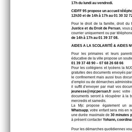
17h du lundi au vendredi.
CIDFF 95 propose un accueil télépho
12h30 et de 14h à 17h au 01 30 32 7
Pour le droit de la famille, droit du t
Justice et du Droit
de Persan
, vous 
courrier uniquement ou par télépho
de 14h à 17h au 01 39 37 08.
AIDES A LA SCOLARITÉ & AIDES 
Pour les primaires et leurs pare
éducative de la ville propose un soutie
01 39 37 48 90 – 07 68 26 68 66
Pour les collégiens et lycéens la M
gratuites des documents envoyés par 
le confinement mais aussi tous docum
d’emploi ou de démarches administrat
il suffit d’envoyer par mail vos doc
jeunesse@mjcpersan.f
r avec votre 
documents seront à récupérer à la b
mercredis et samedis.
La Mjc propose également un 
Whatsapp
, votre enfant sera mis en 
une durée maximale de
30 minutes p
à présent contacter
Yohann, coordinat
Pour les démarches quotidiennes vo