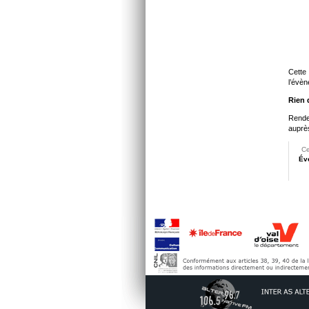
Cett
l’évè
Rien 
Rende
auprès
Ce
Év