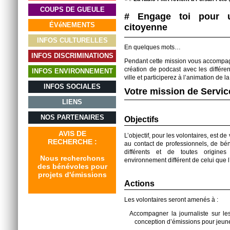
COUPS DE GUEULE
# Engage toi pour u
ÉVéNEMENTS
citoyenne
INFOS CULTURELLES
En quelques mots…
INFOS DISCRIMINATIONS
Pendant cette mission vous accompagne
création de podcast avec les différent
INFOS ENVIRONNEMENT
ville et participerez à l’animation de 
INFOS SOCIALES
Votre mission de Servic
LIENS
NOS PARTENAIRES
Objectifs
AVIS DE
L’objectif, pour les volontaires, est d
RECHERCHE :
au contact de professionnels, de bén
différents et de toutes origines
Nous recherchons
environnement différent de celui que l
des bénévoles pour
projets d'émissions
Actions
Les volontaires seront amenés à :
Accompagner la journaliste sur les 
conception d’émissions pour jeune