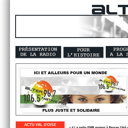
ACTU VAL D'OISE
« #
La radio FMR revient à Persan l’été