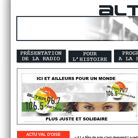
ACTU VAL D'OISE
« #
La fête de juin c’est demain
#
La rad