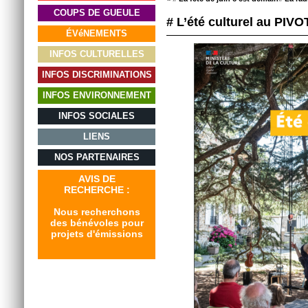
COUPS DE GUEULE
# L’été culturel au PIV
ÉVéNEMENTS
INFOS CULTURELLES
INFOS DISCRIMINATIONS
INFOS ENVIRONNEMENT
INFOS SOCIALES
LIENS
NOS PARTENAIRES
AVIS DE
RECHERCHE :
Nous recherchons
des bénévoles pour
projets d'émissions