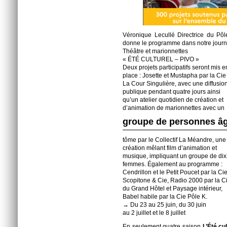
Véronique Lecullé Directrice du Pôl
donne le programme dans notre journa
Théâtre et marionnettes
« ÉTÉ CULTUREL – PIVO »
Deux projets participatifs seront mis e
place : Josette et Mustapha par la Cie
La Cour Singulière, avec une diffusio
publique pendant quatre jours ainsi
qu’un atelier quotidien de création et
d’animation de marionnettes avec un
groupe de personnes âg
tôme par le Collectif La Méandre, une
création mêlant film d’animation et
musique, impliquant un groupe de dix
femmes. Également au programme :
Cendrillon et le Petit Poucet par la Ci
Scopitone & Cie, Radio 2000 par la C
du Grand Hôtel et Paysage intérieur,
Babel habile par la Cie Pôle K.
→ Du 23 au 25 juin, du 30 juin
au 2 juillet et le 8 juillet
En seulement quatre saison
L’Été cul