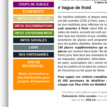
#
Salon d
COUPS DE GUEULE
# Vague de froid
ÉVéNEMENTS
De manière anticipée et depuis vendr
INFOS CULTURELLES
ont été ouvertes (150) à Paris, ave
de jour mobilisés pour effectuer de la
INFOS DISCRIMINATIONS
sont ouvertes à Paris
(dont 896 en
salles de mairie, accueils de nuit) sur
INFOS ENVIRONNEMENT
faire face aux besoins et aux condit
ouvertures de places sont program
INFOS SOCIALES
tous les publics (familles, femmes i
LIENS
148 places supplémentaires qui s
places
qui ouvrent dans toute l’Île-
NOS PARTENAIRES
Paris) pour faire face aux éventuels b
de maraudes, pédestres, véhiculées, 
AVIS DE
de paris, associations etc.) seront r
RECHERCHE :
tous les publics et ce dans les zones 
de Vincennes ou les quais de Seine.
Nous recherchons
Pour rappel, ces renforts complèten
des bénévoles pour
92 000 personnes de bénéficier 
projets d'émissions
chaque soir. Plus d’info sur
Mobilisé 
Cet article a été publié le mardi 17 jan
Événements
,
Infos sociales
. Vous p
biais du flux
RSS 2.0
. Les com