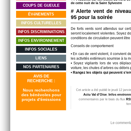
de cette nuit de la Saint Sylvestre
COUPS DE GUEULE
# Alerte vent de nivea
ÉVéNEMENTS
95 pour la soirée
INFOS CULTURELLES
De forts vents sont attendus sur cer
INFOS DISCRIMINATIONS
seront localement violentes. Soyez donc
conditions de circulation peuvent être d
INFOS ENVIRONNEMENT
Conseils de comportement
INFOS SOCIALES
• En cas de vent violent, il convient 
LIENS
les activités extérieurs soumise à la m
• Soyez vigilants lors de vos dépl
NOS PARTENAIRES
voiture, les chutes d’arbres ou débris
•
Rangez les objets qui peuvent s’e
AVIS DE
RECHERCHE :
Nous recherchons
Cet article a été publié le jeudi 12 jan
des bénévoles pour
Actu Val d'Oise
,
Infos environ
projets d'émissions
commentaires par le biais du flux
RSS
fer
Le commentai