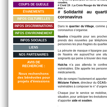
coudes.
COUPS DE GUEULE
#
Civid 19 : La Croix Rouge du Val d’oi
don
»
# Solidarité au quart
ÉVéNEMENTS
coronavirus
INFOS CULTURELLES
INFOS DISCRIMINATIONS
Dans le
quartier du Village
, comme p
coronavirus s’organise.
INFOS ENVIRONNEMENT
Naséra
s’inquiète pour ses proches
INFOS SOCIALES
prends des nouvelles par téléphon
personnes les plus fragiles du quartier
LIENS
La pénurie de masque n’épargne pas le 
NOS PARTENAIRES
de Naséra vie aujourd’hui une situa
soignants qui peine à trouver des ma
AVIS DE
Haïcha
n’a pas attendu le confin
RECHERCHE :
vulnérables. Elle appelle les personn
médicaments.
Nous recherchons
des bénévoles pour
Afin de rompre l’isolement et apporte
projets d'émissions
Méziane Fahem
, directeur du
CCAS 
vulnérables à composer le n° d’urgen
Chaque jour le service se mobilise, 
situation, pour anticiper les évolutions,
d’apporter
aide et soutien
.