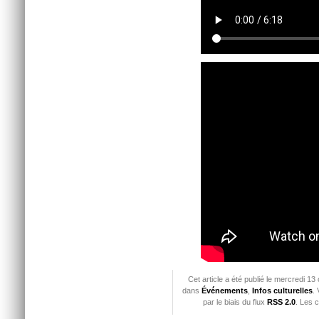
Cet article a été publié le mercredi 13
dans
Événements
,
Infos culturelles
.
par le biais du flux
RSS 2.0
. Les 