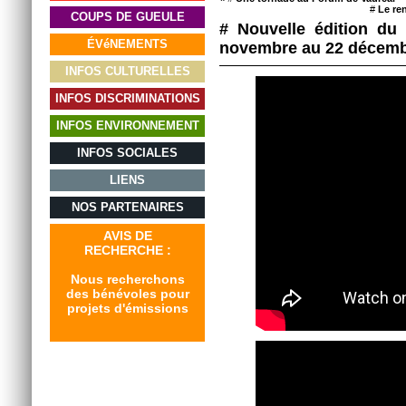
#
Le re
COUPS DE GUEULE
# Nouvelle édition du 
ÉVéNEMENTS
novembre au 22 décem
INFOS CULTURELLES
INFOS DISCRIMINATIONS
INFOS ENVIRONNEMENT
INFOS SOCIALES
LIENS
NOS PARTENAIRES
AVIS DE
RECHERCHE :
Nous recherchons
des bénévoles pour
projets d'émissions