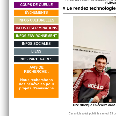
#
Librai
COUPS DE GUEULE
# Le rendez technologie
ÉVéNEMENTS
INFOS CULTURELLES
INFOS DISCRIMINATIONS
INFOS ENVIRONNEMENT
INFOS SOCIALES
LIENS
NOS PARTENAIRES
AVIS DE
RECHERCHE :
Nous recherchons
des bénévoles pour
projets d'émissions
Une rubrique en écoute dans 
Cet article a été publié le samedi 23 