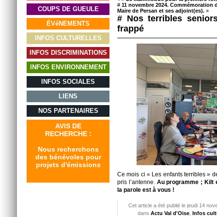
#
11 novembre 2024. Commémoration de l
COUPS DE GUEULE
Maire de Persan et ses adjoint(es).
»
# Nos terribles senio
ÉVéNEMENTS
frappé
INFOS CULTURELLES
INFOS DISCRIMINATIONS
INFOS ENVIRONNEMENT
INFOS SOCIALES
LIENS
NOS PARTENAIRES
AVIS DE
RECHERCHE :
Nous recherchons
des bénévoles pour
projets d'émissions
Ce mois ci « Les enfants terribles » 
pris l’antenne.
Au programme ; Kilt e
la parole est à vous !
Cet article a été publié le jeudi 14 n
dans
Actu Val d'Oise
,
Infos cult