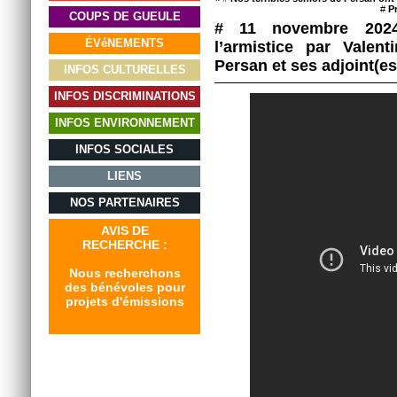
#
P
COUPS DE GUEULE
# 11 novembre 202
ÉVéNEMENTS
l’armistice par Valent
Persan et ses adjoint(es
INFOS CULTURELLES
INFOS DISCRIMINATIONS
INFOS ENVIRONNEMENT
INFOS SOCIALES
LIENS
NOS PARTENAIRES
AVIS DE
RECHERCHE :
Nous recherchons
des bénévoles pour
projets d'émissions