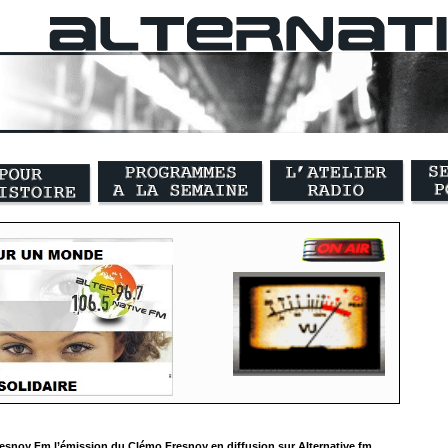
esnoy Fm l’émission du Clémo Fresnoy en diffusion sur Alternative fm