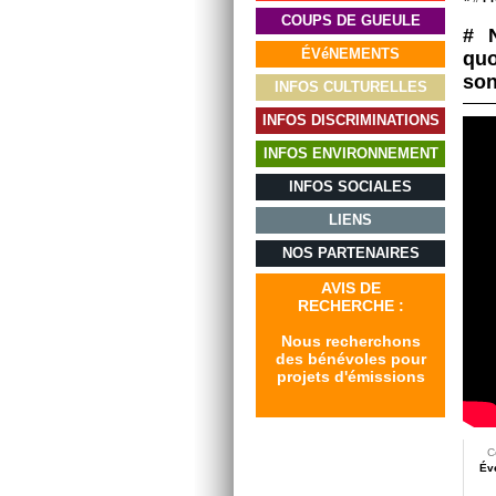
COUPS DE GUEULE
# 
ÉVéNEMENTS
quo
son
INFOS CULTURELLES
INFOS DISCRIMINATIONS
INFOS ENVIRONNEMENT
INFOS SOCIALES
LIENS
NOS PARTENAIRES
AVIS DE
RECHERCHE :
Nous recherchons
des bénévoles pour
projets d'émissions
C
Év