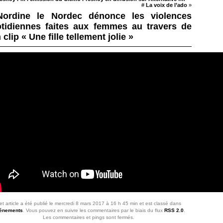
#
La voix de l’ado
»
Nordine le Nordec dénonce les violences
tidiennes faites aux femmes au travers de
 clip « Une fille tellement jolie »
et article a été publié le mercredi 8 mars 2017 à 16 h 45 min et est classé dans
énements
. Vous pouvez en suivre les commentaires par le biais du flux
RSS 2.0
.
Les commentaires et pings sont fermés.