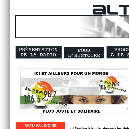
ACTU VAL D'OISE
« #
Nordine le Nordec dénonce les viol