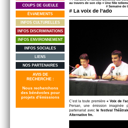
au travers de son clip « Une fille telleme
COUPS DE GUEULE
#
Semaine de l
# La voix de l’ado
ÉVéNEMENTS
INFOS CULTURELLES
INFOS DISCRIMINATIONS
INFOS ENVIRONNEMENT
INFOS SOCIALES
LIENS
NOS PARTENAIRES
AVIS DE
RECHERCHE :
Nous recherchons
des bénévoles pour
projets d'émissions
C’est la toute première
« Voix de l’a
Persan, une émission imaginée 
partenariat avec
le festival Théâtral
Alternative fm.