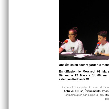
Une émission pour regarder le mond
En diffusion le Mercredi 08 Mar
Dimanche 12 Mars à 14h00 sur l
sélection Podcasts !!!
Cet article a été publié le mercredi 8 m
Actu Val d'Oise
,
Événements
,
Infos
commentaires par le biais du flux
RSS
fer