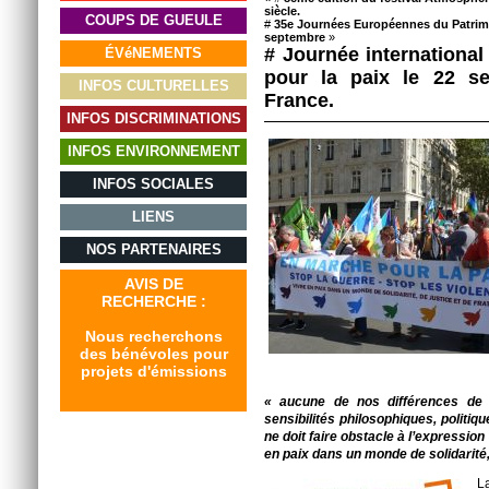
siècle.
COUPS DE GUEULE
#
35e Journées Européennes du Patrimoi
septembre
»
# Journée international
ÉVéNEMENTS
pour la paix le 22 s
INFOS CULTURELLES
France.
INFOS DISCRIMINATIONS
INFOS ENVIRONNEMENT
INFOS SOCIALES
LIENS
NOS PARTENAIRES
AVIS DE
RECHERCHE :
Nous recherchons
des bénévoles pour
projets d'émissions
« aucune de nos différences de 
sensibilités philosophiques, politiq
ne doit faire obstacle à l’expressio
en paix dans un monde de solidarité, 
L