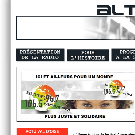
ACTU VAL D'OISE
« #
8ème édition du festival Atmosphèr