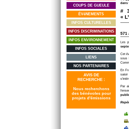
dans 
COUPS DE GUEULE
# 
ÉVéNEMENTS
« L
INFOS CULTURELLES
INFOS DISCRIMINATIONS
571 
INFOS ENVIRONNEMENT
Les p
septe
INFOS SOCIALES
Cet é
LIENS
sous 
Commi
NOS PARTENAIRES
En Fr
AVIS DE
saisi
s’inté
RECHERCHE :
Par ai
Nous recherchons
l’ens
des bénévoles pour
public
projets d'émissions
Repér