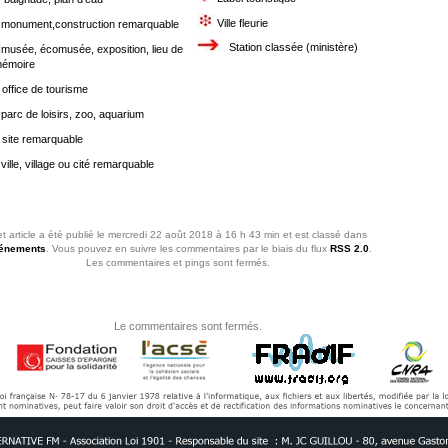
Ville fleurie
monument,construction remarquable
Station classée (ministère)
musée, écomusée, exposition, lieu de
émoire
office de tourisme
parc de loisirs, zoo, aquarium
site remarquable
ville, village ou cité remarquable
t article a été publié le mercredi 22 août 2018 à 16 h 43 min et est classé dans
énements
. Vous pouvez en suivre les commentaires par le biais du flux
RSS 2.0
.
Les commentaires et pings sont fermés.
Le commentaires sont fermés.