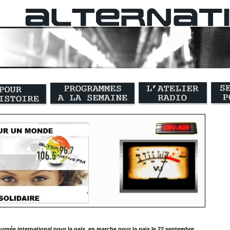
urnée international pour la paix, en marche pour la paix le 22 septembre