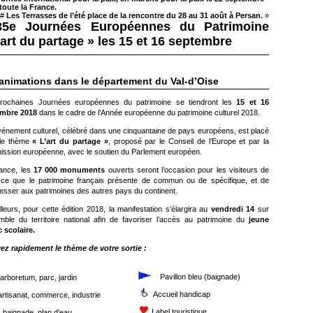
toute la France.
#
Les Terrasses de l’été place de la rencontre du 28 au 31 août à Persan.
»
35e Journées Européennes du Patrimoine
’art du partage » les 15 et 16 septembre
animations dans le département du Val-d’Oise
rochaines Journées européennes du patrimoine se tiendront les
15 et 16
mbre 2018
dans le cadre de l’Année européenne du patrimoine culturel 2018.
vénement culturel, célébré dans une cinquantaine de pays européens, est placé
le thème
« L’art du partage »
, proposé par le Conseil de l’Europe et par la
ssion européenne, avec le soutien du Parlement européen.
ance, les
17 000 monuments
ouverts seront l’occasion pour les visiteurs de
r ce que le patrimoine français présente de commun ou de spécifique, et de
resser aux patrimoines des autres pays du continent.
lleurs, pour cette édition 2018, la manifestation s’élargira au
vendredi 14
sur
emble du territoire national afin de favoriser l’accès au patrimoine du
jeune
 scolaire.
ez rapidement le thème de votre sortie :
Pavillon bleu (baignade)
arboretum, parc, jardin
Accueil handicap
artisanat, commerce, industrie
Label touristique
baignade, plan d’eau