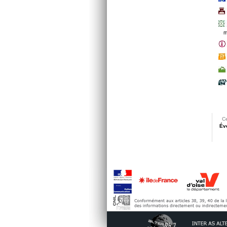
m
Ce
Év