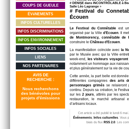
#
DENISE dans INCONTRÔLABLE à Beaum
COUPS DE GUEULE
Salle Léo Lagrange
»
# Festival du Conneta
ÉVéNEMENTS
Écouen
INFOS CULTURELLES
Le Festival du Connétable
est un 
INFOS DISCRIMINATIONS
organisé par la Ville
d’Ecouen
. Il me
de Montmorency, connétable de F
INFOS ENVIRONNEMENT
construire le
Château d’Ecouen
.
INFOS SOCIALES
La manifestation coïncide avec
la N
par le Musée avec qui la Ville entret
LIENS
week-end,
les visiteurs voyageront
notamment un hommage aux naissan
NOS PARTENAIRES
et plus généralement sur la vie de co
AVIS DE
Cette année, la part belle est donné
RECHERCHE :
différentes compagnies
des arts d
personnages grimés
se relaieront 
Nous recherchons
continu. Depuis sa création, le Festiva
des bénévoles pour
sur les
2 jours
, attirés par les spec
projets d'émissions
restauration, le marché artisanal 
d’artisans locaux.
Cet article a été publié le lundi 6 ma
Événements
,
Infos culturelles
. Vous 
biais du flux
RSS 2.0
. Les com