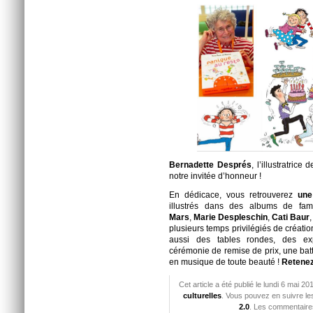
Bernadette Després
, l’illustratric
notre invitée d’honneur !
En dédicace, vous retrouverez
une
illustrés dans des albums de fam
Mars
,
Marie Despleschin
,
Cati Baur
plusieurs temps privilégiés de créat
aussi des tables rondes, des exp
cérémonie de remise de prix, une battl
en musique de toute beauté !
Retenez
Cet article a été publié le lundi 6 mai 
culturelles
. Vous pouvez en suivre le
2.0
. Les commentaires