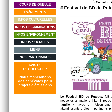
#
Festival du
COUPS DE GUEULE
# Festival de BD de Pute
ÉVéNEMENTS
INFOS CULTURELLES
INFOS DISCRIMINATIONS
INFOS ENVIRONNEMENT
INFOS SOCIALES
LIENS
NOS PARTENAIRES
AVIS DE
RECHERCHE :
Nous recherchons
des bénévoles pour
projets d'émissions
Le Festival BD de Puteaux
fait
nouvelles animations ! Le fil rouge
famille
», avec un foisonnement 
attendrissants, drôles, impertinents, p