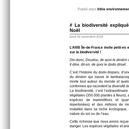
Publié dans
Infos environneme
# La biodiversité expliqu
Noël
lundi 26 novembre 2018
L’ARB Île-de-France invite petit-es
sur la biodiversité !
Dis-donc, Doudou, de quoi le dindon di
Il dine, dit-on, de quoi le dodo dinait.
C’est l’histoire du dodo disparu, d’u
du dindon qui sauve le tambalacoqu
morte tout autour du monde et quelqu
conformes qui racontent la diversité du
La biodiversité, c’est l’extraordina
végétales (350 000 plantes à fleurs)
espèces de mammifères et quanti
répertoriées) et des millions de 
installée dans sa niche écologique, 
nature du sol ou de l’eau.
Cette richesse que nous avons reçue 
danger. Les espèces végétales et an