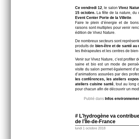
Ce vendredi 12
, le salon
Vivez Natu
15 octobre.
La fête de la nature, du c
Event Center
Porte de la Villette
.
Faire le plein d’énergie et de bons p
raisons sont multiples pour venir ren
édition de Vivez Nature.
De nombreux secteurs sont représenté
produits de
bien-être et de santé au
les thérapeutes et les centres de bie
Venir sur Vivez Nature, c’est profiter 
saine et bio est un mode de pens
visite du salon permet également d’ass
d’animations assurées par des profes
les conférences, les ateliers expos
ateliers cuisine santé
, tout au long
pour chacun afin de découvrir un mode
Publié dans
Infos environneme
# L’hydrogène va contribuer
de l’Île-de-France
lundi 1 octobre 2018