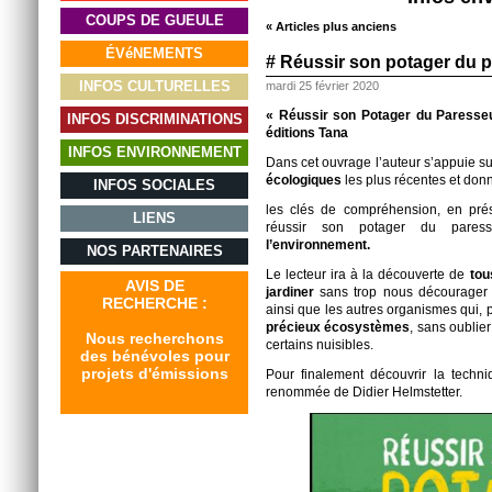
COUPS DE GUEULE
« Articles plus anciens
ÉVéNEMENTS
# Réussir son potager du 
INFOS CULTURELLES
mardi 25 février 2020
« Réussir son Potager du Paresseu
INFOS DISCRIMINATIONS
éditions Tana
INFOS ENVIRONNEMENT
Dans cet ouvrage l’auteur s’appuie s
écologiques
les plus récentes et donne
INFOS SOCIALES
les clés de compréhension, en prés
LIENS
réussir son potager du pares
l’environnement.
NOS PARTENAIRES
Le lecteur ira à la découverte de
tous
AVIS DE
jardiner
sans trop nous décourager 
RECHERCHE :
ainsi que les autres organismes qui, pa
précieux écosystèmes
, sans oubli
Nous recherchons
certains nuisibles.
des bénévoles pour
projets d'émissions
Pour finalement découvrir la techn
renommée de Didier Helmstetter.