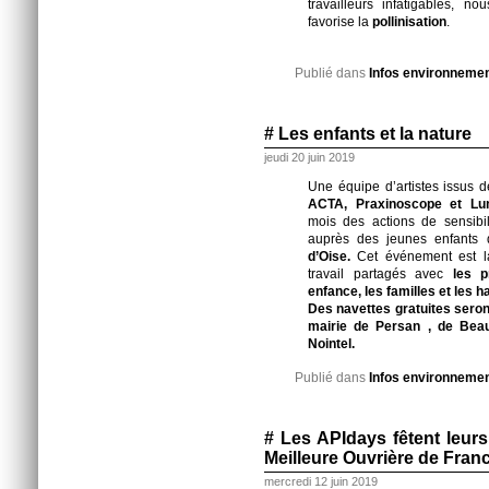
travailleurs infatigables, n
favorise la
pollinisation
.
Publié dans
Infos environneme
# Les enfants et la nature
jeudi 20 juin 2019
Une équipe d’artistes issus 
ACTA, Praxinoscope et Lun
mois des actions de sensibil
auprès des jeunes enfants
d’Oise.
Cet événement est la
travail partagés avec
les p
enfance, les familles et les h
Des navettes gratuites seront
mairie de Persan , de Bea
Nointel.
Publié dans
Infos environneme
# Les APIdays fêtent leurs
Meilleure Ouvrière de Franc
mercredi 12 juin 2019