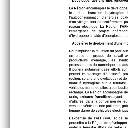
Développer des énergies renouvel
La Région
encouragera le développem
le territoire francilien. L’hydrogèn
l’autoconsommation d’énergies locales
d’un village, tout particulièrement 
réseau électrique. La Région,
l’AF
l’émergence de projets opération
d’hydrogène à l’aide d’énergies renou
Accélérer le déploiement d’une mo
Pour impulser la mutation du parc aut
en place un groupe de travail ave
producteurs d’énergie, les syndic
professionnels du numérique, les assoc
Il portera notamment ses efforts sur
permet le stockage d’électricité pr
(éolien, solaire photovoltaïque) et d
mobilité hydrogène sur le territoire
véhicules munis de piles à combustibl
recharge. La Région accompagne déj
taxis, artisans franciliens
ayant jus
d’affaires, dans la conversion de leu
vers des véhicules non polluants, grâc
longue durée de
véhicules électriqu
L’expertise de l’AFHYPAC et de s
permettra à la Région de développer c
mobilité terrestre (flotte de vélos à 