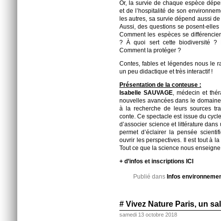
Or, la survie de chaque espèce dépen
et de l’hospitalité de son environn
les autres, sa survie dépend aussi de l
Aussi, des questions se posent-elles
Comment les espèces se différencient
? À quoi sert cette biodiversité ?
Comment la protéger ?
Contes, fables et légendes nous le r
un peu didactique et très interactif !
Présentation de la conteuse :
Isabelle SAUVAGE
, médecin et thé
nouvelles avancées dans le domaine 
à la recherche de leurs sources trad
conte. Ce spectacle est issue du cycle
d’associer science et littérature dans
permet d’éclairer la pensée scientifi
ouvrir les perspectives. Il est tout à l
Tout ce que la science nous enseigne
+ d’infos et inscriptions
ICI
Publié dans
Infos environneme
# Vivez Nature Paris, un sal
samedi 13 octobre 2018