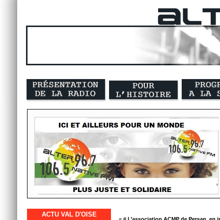
ACTU VAL D'OISE
« #
L’association ACMP de Persan, en int