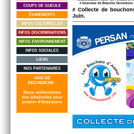
#
Interview de Blanche Stromboni p
COUPS DE GUEULE
# Collecte de bouchon
ÉVéNEMENTS
Juin.
INFOS CULTURELLES
INFOS DISCRIMINATIONS
INFOS ENVIRONNEMENT
INFOS SOCIALES
LIENS
NOS PARTENAIRES
AVIS DE
RECHERCHE :
Nous recherchons
des bénévoles pour
projets d'émissions