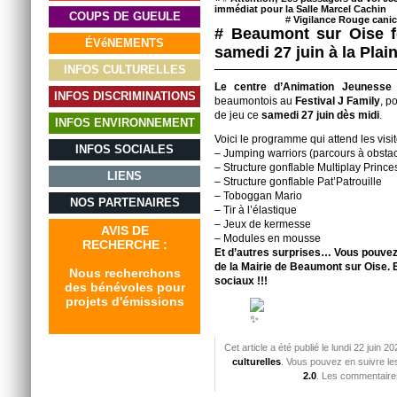
immédiat pour la Salle Marcel Cachin
COUPS DE GUEULE
#
Vigilance Rouge canic
# Beaumont sur Oise fê
ÉVéNEMENTS
samedi 27 juin à la Plai
INFOS CULTURELLES
Le centre d’Animation Jeuness
INFOS DISCRIMINATIONS
beaumontois au
Festival J Family
, p
de jeu ce
samedi 27 juin dès midi
.
INFOS ENVIRONNEMENT
Voici le programme qui attend les visi
INFOS SOCIALES
– Jumping warriors (parcours à obstac
– Structure gonflable Multiplay Prince
LIENS
– Structure gonflable Pat’Patrouille
– Toboggan Mario
NOS PARTENAIRES
– Tir à l’élastique
– Jeux de kermesse
AVIS DE
– Modules en mousse
RECHERCHE :
Et d’autres surprises… Vous pouvez o
de la Mairie de Beaumont sur Oise. E
Nous recherchons
sociaux !!!
des bénévoles pour
projets d'émissions
Cet article a été publié le lundi 22 juin
culturelles
. Vous pouvez en suivre le
2.0
. Les commentaires