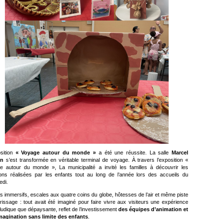
osition
« Voyage autour du monde »
a été une réussite. La salle
Marcel
in
s’est transformée en véritable terminal de voyage. À travers l’exposition «
e autour du monde », La municipalité a invité les familles à découvrir les
ions réalisées par les enfants tout au long de l’année lors des accueils du
edi.
 immersifs, escales aux quatre coins du globe, hôtesses de l’air et même piste
rrissage : tout avait été imaginé pour faire vivre aux visiteurs une expérience
ludique que dépaysante, reflet de l’investissement
des équipes d’animation et
imagination sans limite des enfants
.