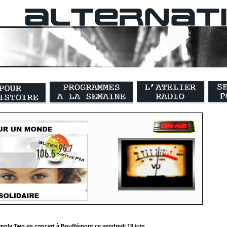
mply Two en concert à Bouffémont ce vendredi 19 juin