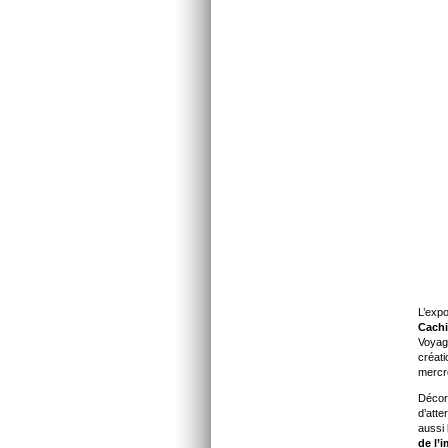
L’exp
Cach
Voyag
créat
mercr
Décors
d’atte
aussi 
de
l’