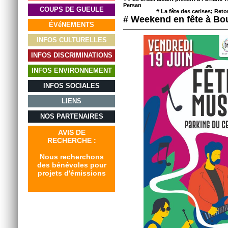
Persan
COUPS DE GUEULE
#
La fête des cerises; Ret
# Weekend en fête à Bo
ÉVéNEMENTS
INFOS CULTURELLES
INFOS DISCRIMINATIONS
INFOS ENVIRONNEMENT
INFOS SOCIALES
LIENS
NOS PARTENAIRES
AVIS DE
RECHERCHE :
Nous recherchons
des bénévoles pour
projets d'émissions