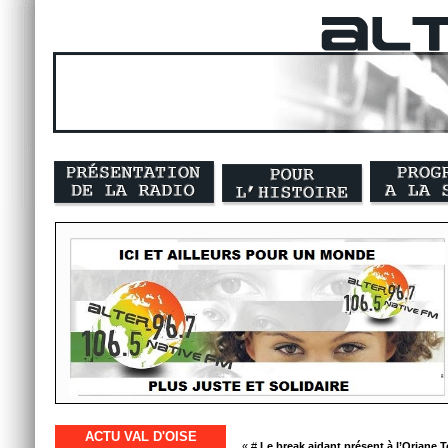
ACTU VAL D'OISE
« #
Le break aidant présent à l’Oriane To