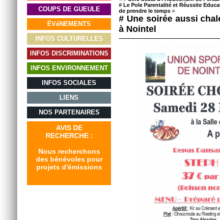
#
Le Pole Parentalité et Réussite Edu
COUPS DE GUEULE
de prendre le temps
»
# Une soirée aussi cha
ÉVéNEMENTS
à Nointel
INFOS CULTURELLES
INFOS DISCRIMINATIONS
INFOS ENVIRONNEMENT
INFOS SOCIALES
LIENS
NOS PARTENAIRES
AVIS DE
RECHERCHE :
Nous recherchons
des bénévoles pour
projets d'émissions