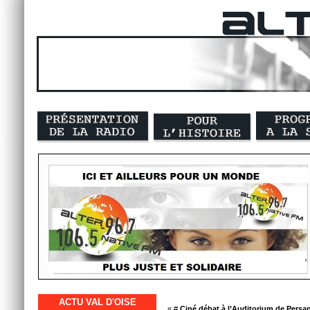
ACTU VAL D'OISE
« #
Ciné débat à l’Auditorium de Persan