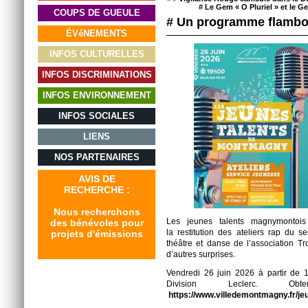
#
Le Gem « O Pluriel » et le G
COUPS DE GUEULE
# Un programme flamb
ÉVéNEMENTS
INFOS CULTURELLES
INFOS DISCRIMINATIONS
INFOS ENVIRONNEMENT
INFOS SOCIALES
LIENS
NOS PARTENAIRES
AVIS DE
RECHERCHE :
Nous recherchons
Les jeunes talents magnymontois
des bénévoles pour
la restitution des ateliers rap du s
projets d'émissions
théâtre et danse de l’association Tr
d’autres surprises.
Vendredi 26 juin 2026 à partir de 1
Division Leclerc. Obte
https://www.villedemontmagny.fr/jeu