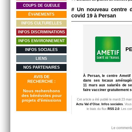
COUPS DE GUEULE
# Un nouveau centre d
ÉVéNEMENTS
covid 19 à Persan
INFOS CULTURELLES
INFOS DISCRIMINATIONS
INFOS ENVIRONNEMENT
INFOS SOCIALES
LIENS
NOS PARTENAIRES
À Persan, le centre Ametif 
AVIS DE
dans ses locaux aménagés
RECHERCHE :
11 mars aux salariés de se
faire vacciner gratuitement 
Nous recherchons
des bénévoles pour
Cet article a été publié le mardi 23 ma
projets d'émissions
Actu Val d'Oise
,
Infos sociales
. Vous
le biais du flux
RSS 2.0
. Les co
Le commentai