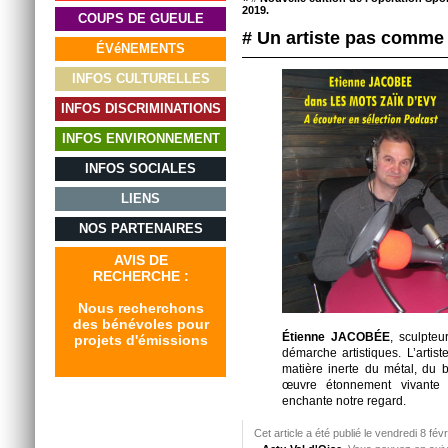
2019.
COUPS DE GUEULE
# Un artiste pas comme 
ÉVéNEMENTS
INFOS CULTURELLES
INFOS DISCRIMINATIONS
INFOS ENVIRONNEMENT
INFOS SOCIALES
LIENS
NOS PARTENAIRES
AVIS DE
RECHERCHE :
Nous recherchons
des bénévoles pour
Étienne JACOBÉE
, sculpteu
projets d'émissions
démarche artistiques. L’artiste
matière inerte du métal, du 
œuvre étonnement vivante d’
enchante notre regard.
Cet article a été publié le vendredi 8 fé