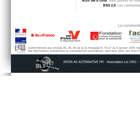
Actu Val d'Oise
. Vous pouvez en suiv
RSS 2.0
. Les commentai
Le commentai