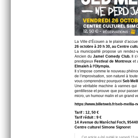
La Ville d’Écouen a le plaisir d’accuei
26 octobre à 20 h 30, au Centre cult
La municipalité propose un rendez-v
Ancien du
Jamel Comedy Club.
Il 
prestigieux
Festival de Montreux
et 
Elmaleh à l’Olympia.
Il s’impose comme le nouveau phéno
de l’improvisation, son naturel à tout
vous comprendrez pourquoi
Seb Mell
Une véritable machine à vannes qui 
gentillesse et prouve que pour passer 
micro, un humour malin et un grand v
https://www.billetweb.fr/seb-mellia-
Tarif : 12, 50 €
Tarif réduit : 9 €
14 Avenue du Maréchal Foch, 9544
Centre culturel Simone Signoret
Cet article a été publié le samedi 13 