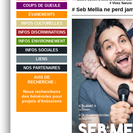
#
Vivez Nature 
COUPS DE GUEULE
# Seb Mellia ne perd ja
ÉVéNEMENTS
INFOS CULTURELLES
INFOS DISCRIMINATIONS
INFOS ENVIRONNEMENT
INFOS SOCIALES
LIENS
NOS PARTENAIRES
AVIS DE
RECHERCHE :
Nous recherchons
des bénévoles pour
projets d'émissions