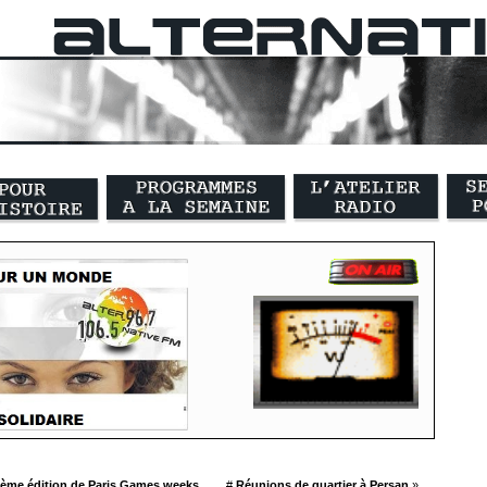
ème édition de Paris Games weeks
#
Réunions de quartier à Persan
»