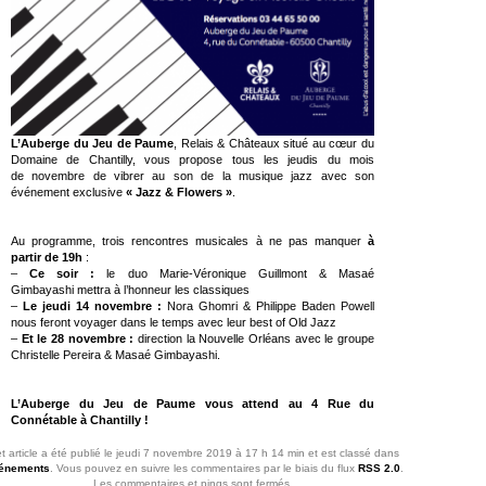
L’Auberge du Jeu de Paume
, Relais & Châteaux situé au cœur du
Domaine de Chantilly, vous propose tous les jeudis du mois
de novembre de vibrer au son de la musique jazz avec son
événement exclusive
« Jazz & Flowers »
.
Au programme, trois rencontres musicales à ne pas manquer
à
partir de 19h
:
–
Ce soir :
le duo Marie-Véronique Guillmont & Masaé
Gimbayashi mettra à l’honneur les classiques
–
Le jeudi 14 novembre :
Nora Ghomri & Philippe Baden Powell
nous feront voyager dans le temps avec leur best of Old Jazz
–
Et le 28 novembre :
direction la Nouvelle Orléans avec le groupe
Christelle Pereira & Masaé Gimbayashi.
L’Auberge du Jeu de Paume vous attend au 4 Rue du
Connétable à Chantilly !
t article a été publié le jeudi 7 novembre 2019 à 17 h 14 min et est classé dans
énements
. Vous pouvez en suivre les commentaires par le biais du flux
RSS 2.0
.
Les commentaires et pings sont fermés.