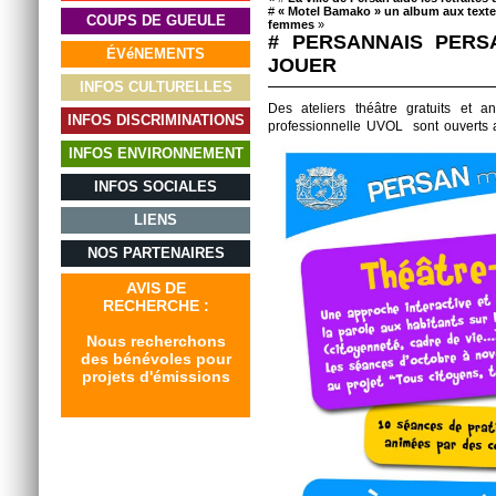
#
« Motel Bamako » un album aux textes
COUPS DE GUEULE
femmes
»
# PERSANNAIS PERS
ÉVéNEMENTS
JOUER
INFOS CULTURELLES
Des ateliers théâtre gratuits et 
INFOS DISCRIMINATIONS
professionnelle UVOL sont ouverts a
INFOS ENVIRONNEMENT
INFOS SOCIALES
LIENS
NOS PARTENAIRES
AVIS DE
RECHERCHE :
Nous recherchons
des bénévoles pour
projets d'émissions