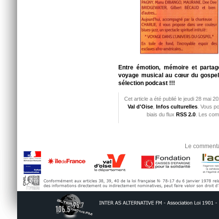
Entre émotion, mémoire et partage
voyage musical au cœur du gospel.
sélection podcast !!!
Cet article a été publié le jeudi 28 mai 
Val d'Oise
,
Infos culturelles
. Vous p
biais du flux
RSS 2.0
. Les com
Le commentai