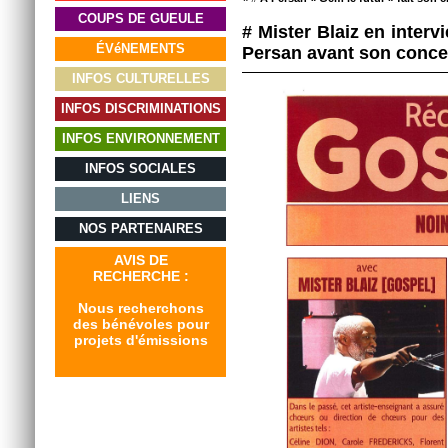
COUPS DE GUEULE
# Mister Blaiz en interv
ÉVéNEMENTS
Persan avant son concer
INFOS CULTURELLES
INFOS DISCRIMINATIONS
INFOS ENVIRONNEMENT
INFOS SOCIALES
LIENS
NOS PARTENAIRES
AVIS DE
RECHERCHE :
Nous recherchons
des bénévoles pour
projets d'émissions