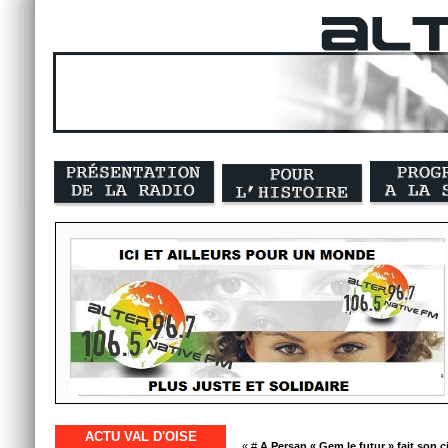
ACTU VAL D'OISE
« #
A Persan « Gem le futur » fait son 