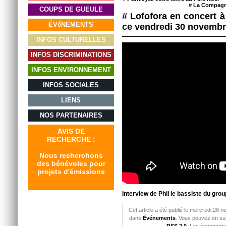
#
La Compagni
COUPS DE GUEULE
# Lofofora en concert à
ÉVéNEMENTS
ce vendredi 30 novemb
INFOS CULTURELLES
INFOS DISCRIMINATIONS
INFOS ENVIRONNEMENT
INFOS SOCIALES
LIENS
NOS PARTENAIRES
AVIS DE
RECHERCHE :
Nous recherchons
des bénévoles pour
projets d'émissions
Interview de Phil le bassiste du gro
Cet article a été publié le mercredi 28 
dans
Événements
. Vous pouvez en sui