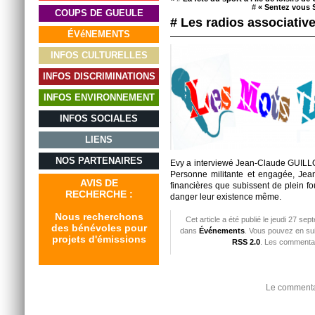
#
« Sentez vous 
COUPS DE GUEULE
# Les radios associativ
ÉVéNEMENTS
INFOS CULTURELLES
INFOS DISCRIMINATIONS
INFOS ENVIRONNEMENT
INFOS SOCIALES
LIENS
NOS PARTENAIRES
Evy a interviewé Jean-Claude GUILLO
Personne militante et engagée, Jean-
AVIS DE
financières que subissent de plein fo
RECHERCHE :
danger leur existence même.
Nous recherchons
Cet article a été publié le jeudi 27 se
des bénévoles pour
dans
Événements
. Vous pouvez en sui
projets d'émissions
RSS 2.0
. Les commentai
Le commentai