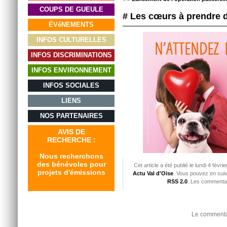
COUPS DE GUEULE
# Les cœurs à prendre 
ÉVéNEMENTS
INFOS CULTURELLES
INFOS DISCRIMINATIONS
INFOS ENVIRONNEMENT
INFOS SOCIALES
LIENS
NOS PARTENAIRES
AVIS DE
RECHERCHE :
Nous recherchons
des bénévoles pour
Cet article a été publié le lundi 4 févr
projets d'émissions
Actu Val d'Oise
. Vous pouvez en suiv
RSS 2.0
. Les commentai
Le commentai