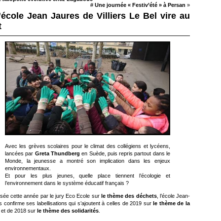
#
Une journée « Festiv’été » à Persan
»
’école Jean Jaures de Villiers Le Bel vire au
t
Avec les grèves scolaires pour le climat des collégiens et lycéens,
lancées par
Greta Thundberg
en Suède, puis repris partout dans le
Monde, la jeunesse a montré son implication dans les enjeux
environnementaux.
Et pour les plus jeunes, quelle place tiennent l’écologie et
l’environnement dans le système éducatif français ?
isée cette année par le jury Eco Ecole sur
le thème des déchets
, l’école Jean-
 confirme ses labellisations qui s’ajoutent à celles de 2019 sur
le thème de la
é
et de 2018 sur
le thème des solidarités
.