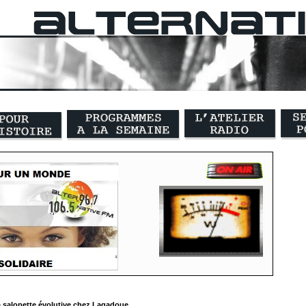
 salopette évolutive chez Lagadoue