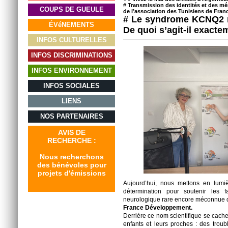
#
Transmission des identités et des m
COUPS DE GUEULE
de l’association des Tunisiens de Fran
# Le syndrome KCNQ2 r
ÉVéNEMENTS
De quoi s’agit-il exacte
INFOS CULTURELLES
INFOS DISCRIMINATIONS
INFOS ENVIRONNEMENT
INFOS SOCIALES
LIENS
NOS PARTENAIRES
AVIS DE
RECHERCHE :
Nous recherchons
des bénévoles pour
projets d'émissions
Aujourd’hui, nous mettons en lumi
détermination pour soutenir les 
neurologique rare encore méconnue d
France Développement.
Derrière ce nom scientifique se cache
enfants et leurs proches : des trou