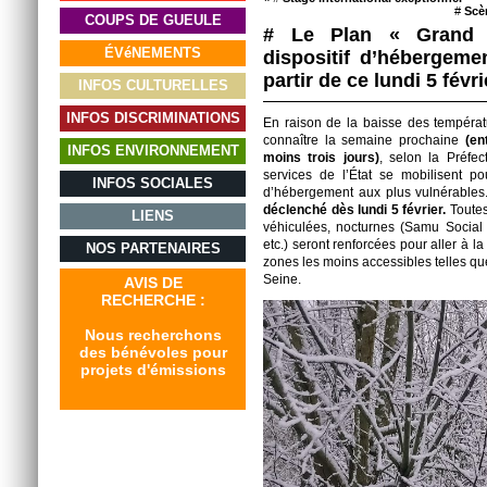
#
Scè
COUPS DE GUEULE
# Le Plan « Grand F
ÉVéNEMENTS
dispositif d’hébergeme
partir de ce lundi 5 févr
INFOS CULTURELLES
INFOS DISCRIMINATIONS
En raison de la baisse des températ
connaître la semaine prochaine
(en
INFOS ENVIRONNEMENT
moins trois jours)
, selon la Préfec
services de l’État se mobilisent pou
INFOS SOCIALES
d’hébergement aux plus vulnérable
déclenché dès lundi 5 février.
Toute
LIENS
véhiculées, nocturnes (Samu Social d
etc.) seront renforcées pour aller à l
NOS PARTENAIRES
zones les moins accessibles telles qu
Seine.
AVIS DE
RECHERCHE :
Nous recherchons
des bénévoles pour
projets d'émissions