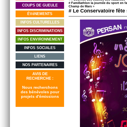
#
Famillathlon la journée du sport en f
COUPS DE GUEULE
Champ de Mars
»
# Le Conservatoire fête
ÉVéNEMENTS
INFOS CULTURELLES
INFOS DISCRIMINATIONS
INFOS ENVIRONNEMENT
INFOS SOCIALES
LIENS
NOS PARTENAIRES
AVIS DE
RECHERCHE :
Nous recherchons
des bénévoles pour
projets d'émissions