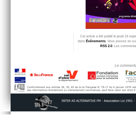
Cet article a été publié le jeudi 19 se
dans
Événements
. Vous pouvez en sui
RSS 2.0
. Les commentai
Le commentai