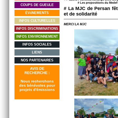
#
Les propositions du Medef 
COUPS DE GUEULE
# La MJC de Persan fêt
ÉVéNEMENTS
et de solidarité
INFOS CULTURELLES
MERCI LA MJC
INFOS DISCRIMINATIONS
INFOS ENVIRONNEMENT
INFOS SOCIALES
LIENS
NOS PARTENAIRES
AVIS DE
RECHERCHE :
Nous recherchons
des bénévoles pour
projets d'émissions