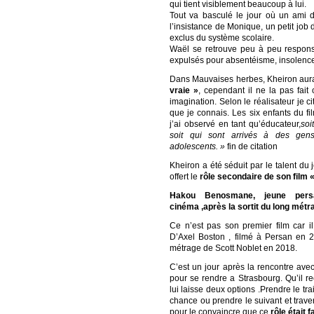
qui tient visiblement beaucoup à lui.
Tout va basculé le jour où un ami de 
l’insistance de Monique, un petit job
exclus du système scolaire.
Waël se retrouve peu à peu respons
expulsés pour absentéisme, insolence
Dans Mauvaises herbes, Kheiron aura
vraie »
, cependant il ne la pas fait
imagination. Selon le réalisateur je ci
que je connais. Les six enfants du fi
j’ai observé en tant qu’éducateur,
soi
soit qui sont arrivés à des gens
adolescents. »
fin de citation
Kheiron a été séduit par le talent du
offert le
rôle secondaire de son film
Hakou Benosmane, jeune persa
cinéma ,après la sortit du long mét
Ce n’est pas son premier film car 
D’Axel Boston , filmé à Persan en 
métrage de Scott Noblet en 2018.
C’est un jour après la rencontre avec
pour se rendre a Strasbourg. Qu’il re
lui laisse deux options .Prendre le tr
chance ou prendre le suivant et traver
pour le convaincre que ce
rôle était fa