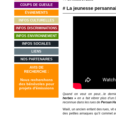
COUPS DE GUEULE
# La jeunesse persanna
ÉVéNEMENTS
INFOS CULTURELLES
INFOS DISCRIMINATIONS
INFOS ENVIRONNEMENT
INFOS SOCIALES
LIENS
NOS PARTENAIRES
AVIS DE
RECHERCHE :
Nous recherchons
des bénévoles pour
projets d'émissions
Quand on veut on peut…le derni
herbes »
en a fait vibrer plus d’un
reconnue dans les rues de
Persan H
Waël, un ancien enfant des rues, vit e
des petites arnaques qu’il commet a