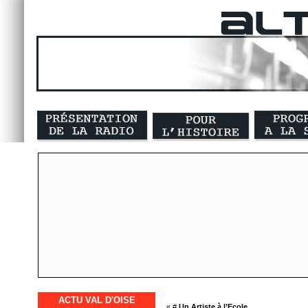
ACTU VAL D'OISE
« #
Un Artiste à l’Ecole