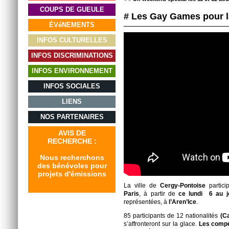
COUPS DE GUEULE
# Les Gay Games pour la
ÉVéNEMENTS
INFOS CULTURELLES
INFOS DISCRIMINATIONS
INFOS ENVIRONNEMENT
INFOS SOCIALES
LIENS
NOS PARTENAIRES
AVIS DE
RECHERCHE :
Nous recherchons
des bénévoles pour
projets d'émissions
La ville de
Cergy-Pontoise
partici
Paris
, à partir de
ce lundi 6 au j
représentées, à
l’Aren’Ice
.
85 participants de 12 nationalités
(Ca
s’affronteront sur la glace.
Les compé